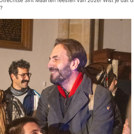
trechtse Sint Maarten feesten van 2026! Wist je dat dit
n?