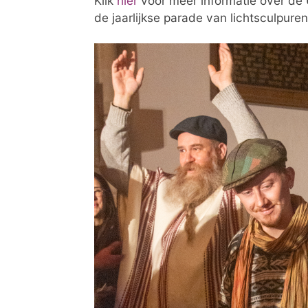
Klik
hier
voor meer informatie over de U
de jaarlijkse parade van lichtsculpure