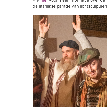
Klik
hier
voor meer informatie over de U
de jaarlijkse parade van lichtsculpure