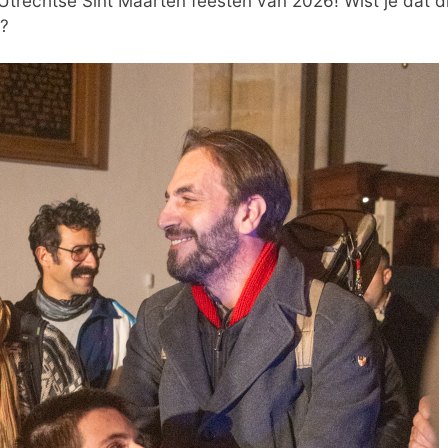
trechtse Sint Maarten feesten van 2026! Wist je dat dit
n?